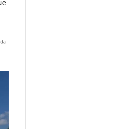
ue
ida