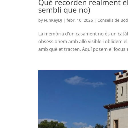
Què recorden realment el
sembli que no)
by
FunKeyDJ
|
febr. 10, 2026
|
Consells de Bo
La memòria d’un casament no és un catàleg
obsessionem amb allò visible i oblidem el qu
amb què et tracten. Aquí posem el focus 