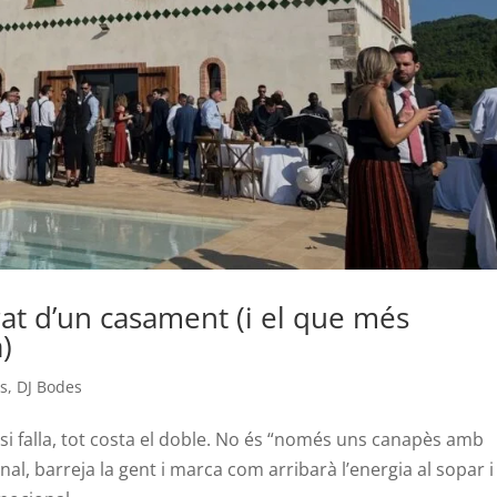
at d’un casament (i el que més
)
es
,
DJ Bodes
; si falla, tot costa el doble. No és “només uns canapès amb
nal, barreja la gent i marca com arribarà l’energia al sopar i 