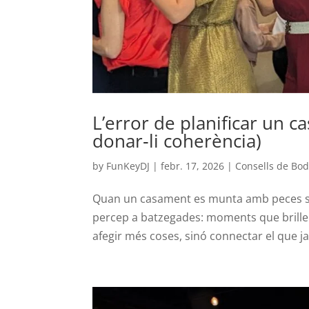
L’error de planificar un 
donar‑li coherència)
by
FunKeyDJ
|
febr. 17, 2026
|
Consells de Bo
Quan un casament es munta amb peces solte
percep a batzegades: moments que brillen
afegir més coses, sinó connectar el que ja