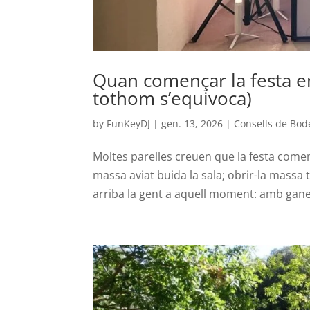
Quan començar la festa e
tothom s’equivoca)
by
FunKeyDJ
|
gen. 13, 2026
|
Consells de Bod
Moltes parelles creuen que la festa comen
massa aviat buida la sala; obrir-la massa ta
arriba la gent a aquell moment: amb ganes