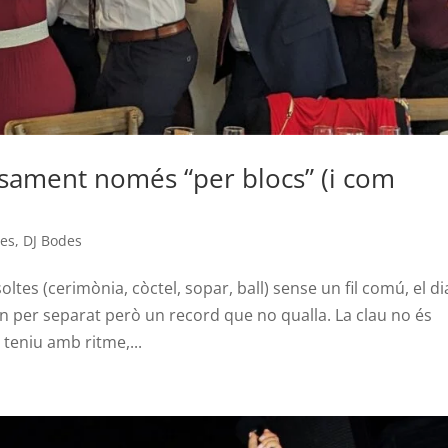
casament només “per blocs” (i com
des
,
DJ Bodes
s (cerimònia, còctel, sopar, ball) sense un fil comú, el di
 per separat però un record que no qualla. La clau no és
 teniu amb ritme,...