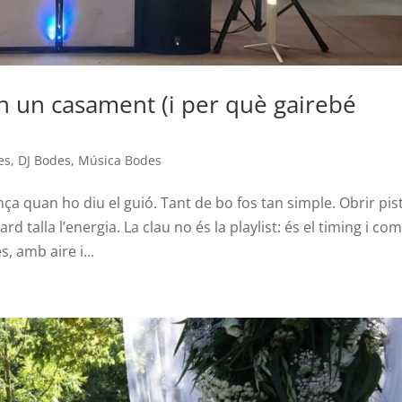
n un casament (i per què gairebé
es
,
DJ Bodes
,
Música Bodes
ça quan ho diu el guió. Tant de bo fos tan simple. Obrir pis
rd talla l’energia. La clau no és la playlist: és el timing i co
, amb aire i...