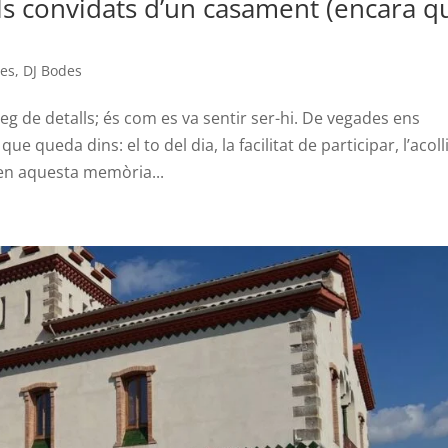
s convidats d’un casament (encara q
des
,
DJ Bodes
 de detalls; és com es va sentir ser-hi. De vegades ens
e queda dins: el to del dia, la facilitat de participar, l’acoll
en aquesta memòria...